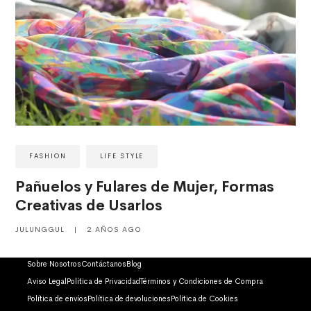
FASHION
LIFE STYLE
Pañuelos y Fulares de Mujer, Formas
Creativas de Usarlos
JULUNGGUL
|
2 AÑOS AGO
Sobre Nosotros
Contáctanos
Blog
Aviso Legal
Política de Privacidad
Términos y Condiciones de Compra
Política de envíos
Política de devoluciones
Política de Cookies