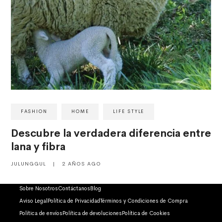
FASHION
HOME
LIFE STYLE
Descubre la verdadera diferencia entre
lana y fibra
JULUNGGUL
|
2 AÑOS AGO
Sobre Nosotros
Contáctanos
Blog
Aviso Legal
Política de Privacidad
Términos y Condiciones de Compra
Política de envíos
Política de devoluciones
Política de Cookies