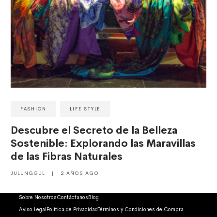
FASHION
LIFE STYLE
Descubre el Secreto de la Belleza
Sostenible: Explorando las Maravillas
de las Fibras Naturales
JULUNGGUL
|
2 AÑOS AGO
Sobre Nosotros
Contáctanos
Blog
Aviso Legal
Política de Privacidad
Términos y Condiciones de Compra