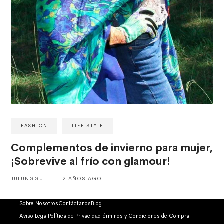
FASHION
LIFE STYLE
Complementos de invierno para mujer,
¡Sobrevive al frío con glamour!
JULUNGGUL
|
2 AÑOS AGO
Sobre Nosotros
Contáctanos
Blog
Aviso Legal
Política de Privacidad
Términos y Condiciones de Compra