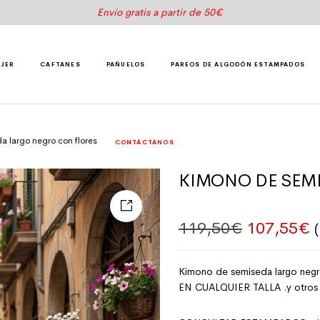
Envío gratis a partir de 50€
UJER
CAFTANES
PAÑUELOS
PAREOS DE ALGODÓN ESTAMPADOS
a largo negro con flores
CONTÁCTANOS
KIMONO DE SEM
El precio 
E
119,50
€
107,55
€
Kimono de semiseda largo negr
EN CUALQUIER TALLA .y otros c