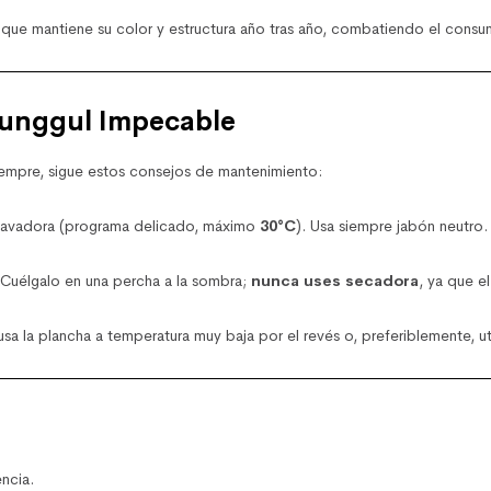
e mantiene su color y estructura año tras año, combatiendo el consumo
lunggul Impecable
siempre, sigue estos consejos de mantenimiento:
lavadora (programa delicado, máximo
30°C
). Usa siempre jabón neutro.
e. Cuélgalo en una percha a la sombra;
nunca uses secadora
, ya que el
a la plancha a temperatura muy baja por el revés o, preferiblemente, utili
ncia.