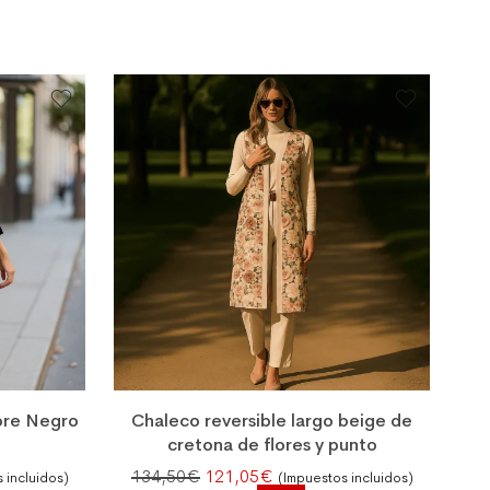
ore Negro
Chaleco reversible largo beige de
cretona de flores y punto
 era: 149,50€.
 actual es: 134,55€.
El precio original era: 134,50€.
El precio actual es: 121,05€
134,50
€
121,05
€
 incluidos)
(Impuestos incluidos)