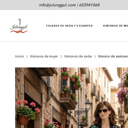
info@julunggul.com
|
623941068
FULARES DE SEDA Y ECHARPES
KIMONOS DE M
Inicio
Kimonos de mujer
Kimonos de seda
Kimono de semised