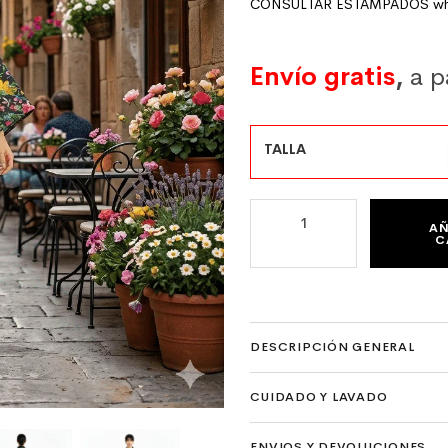
CONSULTAR ESTAMPADOS wha
Envío gratis
,
a p
TALLA
KIMONO DE SEMISEDA LAR
AÑ
C
DESCRIPCIÓN GENERAL
CUIDADO Y LAVADO
ENVIOS Y DEVOLUCIONES