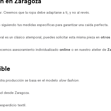
ón en Zaragoza
r. Creemos que la ropa debe adaptarse a ti, y no al revés.
iguiendo tus medidas específicas para garantizar una caída perfecta.
ral es un clásico atemporal, puedes solicitar esta misma pieza en
otros
ecemos asesoramiento individualizado
online
o en nuestro atelier de
Z
ible
estra producción se basa en el modelo
slow fashion
:
d desde Zaragoza.
sperdicio textil.