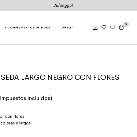
Julunggul
0
+ COMPLEMENTOS DE MODA
OUTLET
ISEDA LARGO NEGRO CON FLORES
original era: 119,50€.
l precio actual es: 107,55€.
(Impuestos incluidos)
or con flores
olores y largos