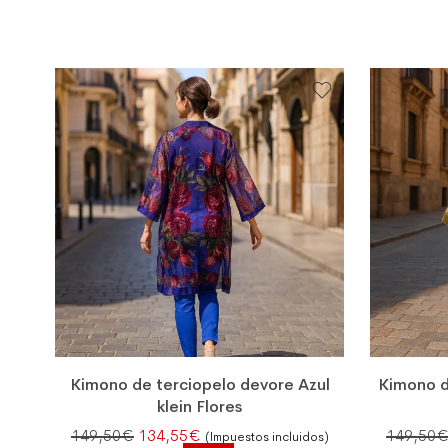
Kimono de terciopelo devore Azul
Kimono d
klein Flores
El precio original era: 149,50€.
El precio actual es: 134,55€.
149,50
€
134,55
€
149,50
(Impuestos incluidos)