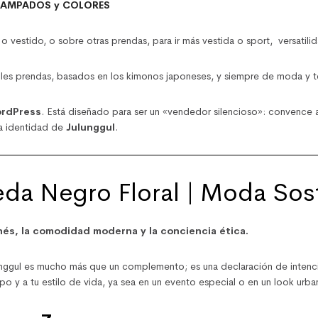
TAMPADOS y COLORES
 o vestido, o sobre otras prendas, para ir más vestida o sport, versatilid
ples prendas, basados en los kimonos japoneses, y siempre de moda y t
rdPress
. Está diseñado para ser un «vendedor silencioso»: convence al
la identidad de
Julunggul
.
da Negro Floral | Moda Sost
onés, la comodidad moderna y la conciencia ética.
nggul es mucho más que un complemento; es una declaración de intencio
po y a tu estilo de vida, ya sea en un evento especial o en un look urban