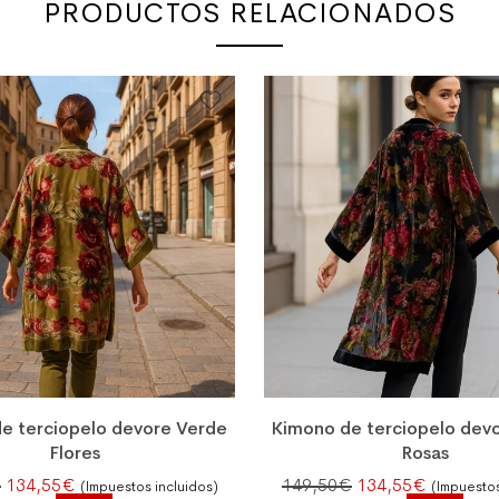
PRODUCTOS RELACIONADOS
e terciopelo devore Verde
Kimono de terciopelo dev
Flores
Rosas
El precio original era: 149,50€.
El precio actual es: 134,55€.
El precio original
El precio
€
134,55
€
149,50
€
134,55
€
(Impuestos incluidos)
(Impuestos