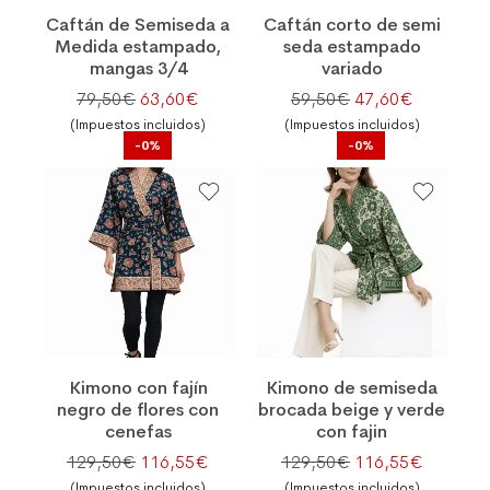
Caftán de Semiseda a
Caftán corto de semi
Medida estampado,
seda estampado
mangas 3/4
variado
El precio original era: 79,50€.
El precio actual es: 63,60€.
El precio original
El precio 
79,50
€
63,60
€
59,50
€
47,60
€
(Impuestos incluidos)
(Impuestos incluidos)
-0%
-0%
Kimono con fajín
Kimono de semiseda
negro de flores con
brocada beige y verde
cenefas
con fajin
El precio original era: 129,50€.
El precio actual es: 116,55€.
El precio original
El preci
129,50
€
116,55
€
129,50
€
116,55
€
(Impuestos incluidos)
(Impuestos incluidos)