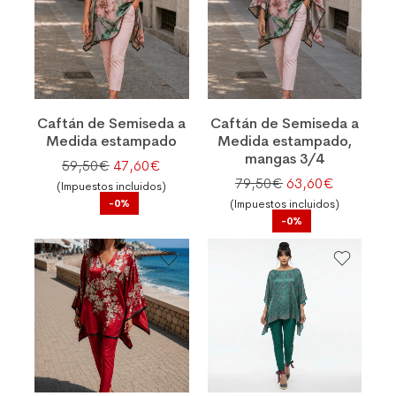
Caftán de Semiseda a
Caftán de Semiseda a
Medida estampado
Medida estampado,
mangas 3/4
El precio original era: 59,50€.
El precio actual es: 47,60€.
59,50
€
47,60
€
El precio original
El precio 
79,50
€
63,60
€
(Impuestos incluidos)
-0%
(Impuestos incluidos)
-0%