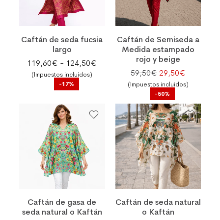
Caftán de seda fucsia
Caftán de Semiseda a
largo
Medida estampado
rojo y beige
Rango de precios: desde 119,60€
119,60
€
-
124,50
€
El precio original
El precio 
59,50
€
29,50
€
(Impuestos incluidos)
-17%
(Impuestos incluidos)
-50%
Caftán de gasa de
Caftán de seda natural
seda natural o Kaftán
o Kaftán