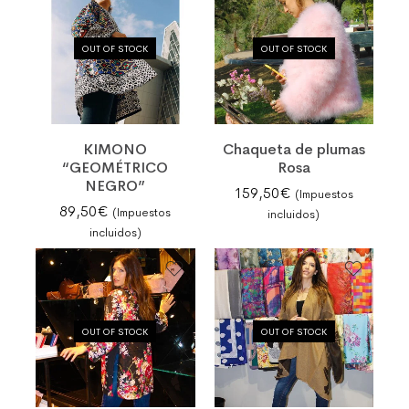
OUT OF STOCK
OUT OF STOCK
KIMONO
Chaqueta de plumas
“GEOMÉTRICO
Rosa
NEGRO”
159,50
€
(Impuestos
89,50
€
(Impuestos
incluidos)
incluidos)
OUT OF STOCK
OUT OF STOCK