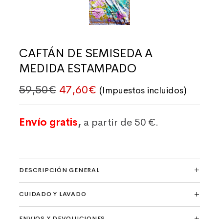
CAFTÁN DE SEMISEDA A
MEDIDA ESTAMPADO
El precio original era: 59,50€.
El precio actual es: 47,
59,50
€
47,60
€
(Impuestos incluidos)
Envío gratis
,
a partir de 50 €.
DESCRIPCIÓN GENERAL
CUIDADO Y LAVADO
ENVIOS Y DEVOLUCIONES