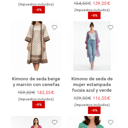
El precio original
El preci
154,50
€
139,05
€
(Impuestos incluidos)
-0%
(Impuestos incluidos)
-0%
Kimono de seda beige
Kimono de seda de
y marrón con cenefas
mujer estampada
fucsia azul y verde
El precio original era: 159,50€.
El precio actual es: 143,55€.
159,50
€
143,55
€
El precio original
El preci
129,50
€
116,55
€
(Impuestos incluidos)
-0%
(Impuestos incluidos)
-0%