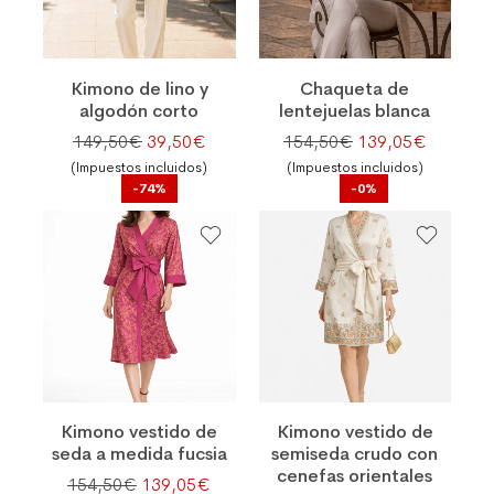
Kimono de lino y
Chaqueta de
algodón corto
lentejuelas blanca
El precio original era: 149,50€.
El precio actual es: 39,50€.
El precio original
El preci
149,50
€
39,50
€
154,50
€
139,05
€
(Impuestos incluidos)
(Impuestos incluidos)
-74%
-0%
Kimono vestido de
Kimono vestido de
seda a medida fucsia
semiseda crudo con
cenefas orientales
El precio original era: 154,50€.
El precio actual es: 139,05€.
154,50
€
139,05
€