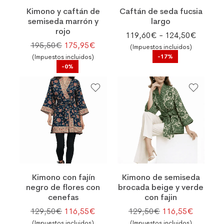
Kimono y caftán de
Caftán de seda fucsia
semiseda marrón y
largo
rojo
Rango d
119,60
€
-
124,50
€
El precio original era: 195,50€.
El precio actual es: 175,95€.
195,50
€
175,95
€
(Impuestos incluidos)
-17%
(Impuestos incluidos)
-0%
Kimono con fajín
Kimono de semiseda
negro de flores con
brocada beige y verde
cenefas
con fajin
El precio original era: 129,50€.
El precio actual es: 116,55€.
El precio original
El preci
129,50
€
116,55
€
129,50
€
116,55
€
(Impuestos incluidos)
(Impuestos incluidos)