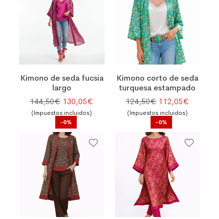
Kimono de seda fucsia
Kimono corto de seda
largo
turquesa estampado
El precio original era: 144,50€.
El precio actual es: 130,05€.
El precio original
El preci
144,50
€
130,05
€
124,50
€
112,05
€
(Impuestos incluidos)
(Impuestos incluidos)
-0%
-0%