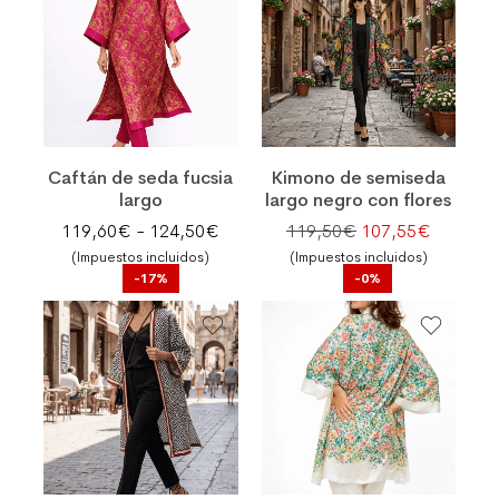
Caftán de seda fucsia
Kimono de semiseda
largo
largo negro con flores
Rango de precios: desde 119,60€
El precio original
El preci
119,60
€
-
124,50
€
119,50
€
107,55
€
(Impuestos incluidos)
(Impuestos incluidos)
-17%
-0%