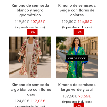
Kimono de semiseda
Kimono de semiseda
blanco y negro
Beige con flores de
geométrico
colores
El precio original era: 119,50€.
El precio actual es: 107,55€.
El precio original
El preci
119,50
€
107,55
€
129,50
€
116,55
€
(Impuestos incluidos)
(Impuestos incluidos)
-0%
-0%
OUT OF STOCK
Kimono de semiseda
Kimono de semiseda
largo blanco con flores
largo verde y azul
rosas
El precio origina
El precio
109,50
€
98,55
€
El precio original era: 124,50€.
El precio actual es: 112,05€.
124,50
€
112,05
€
(Impuestos incluidos)
-0%
(Impuestos incluidos)