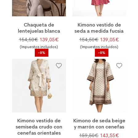
Chaqueta de
Kimono vestido de
lentejuelas blanca
seda a medida fucsia
El precio original era: 154,50€.
El precio actual es: 139,05€.
El precio original
El preci
154,50
€
139,05
€
154,50
€
139,05
€
(Impuestos incluidos)
(Impuestos incluidos)
-0%
-0%
Kimono vestido de
Kimono de seda beige
semiseda crudo con
y marrón con cenefas
cenefas orientales
El precio original
El preci
159,50
€
143,55
€