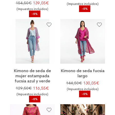
El precio original era: 154,50€.
El precio actual es: 139,05€.
154,50
€
139,05
€
(Impuestos incluidos)
-0%
(Impuestos incluidos)
-0%
Kimono de seda de
Kimono de seda fucsia
mujer estampada
largo
fucsia azul y verde
El precio original
El preci
144,50
€
130,05
€
El precio original era: 129,50€.
El precio actual es: 116,55€.
129,50
€
116,55
€
(Impuestos incluidos)
-0%
(Impuestos incluidos)
-0%