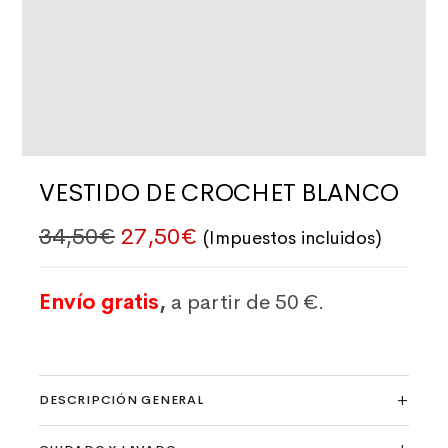
VESTIDO DE CROCHET BLANCO
El precio original era: 34,50€.
El precio actual es: 27,
34,50
€
27,50
€
(Impuestos incluidos)
Envío gratis
,
a partir de 50 €.
DESCRIPCIÓN GENERAL