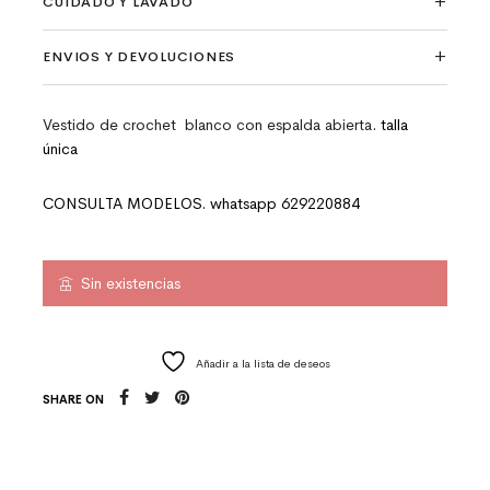
CUIDADO Y LAVADO
ENVIOS Y DEVOLUCIONES
Vestido de crochet blanco con espalda abierta
. talla
única
CONSULTA MODELOS. whatsapp 629220884
Sin existencias
Añadir a la lista de deseos
SHARE ON