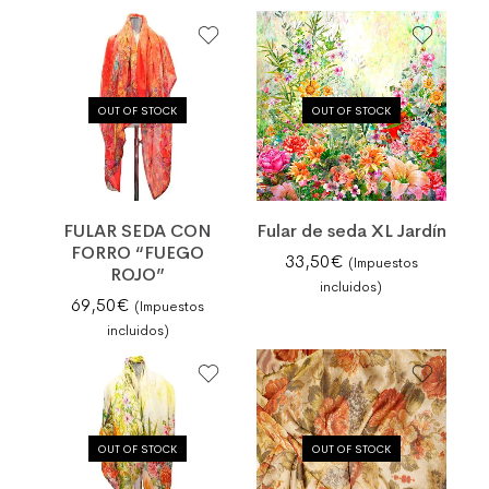
OUT OF STOCK
OUT OF STOCK
FULAR SEDA CON
Fular de seda XL Jardín
FORRO “FUEGO
33,50
€
(Impuestos
ROJO”
incluidos)
69,50
€
(Impuestos
incluidos)
OUT OF STOCK
OUT OF STOCK