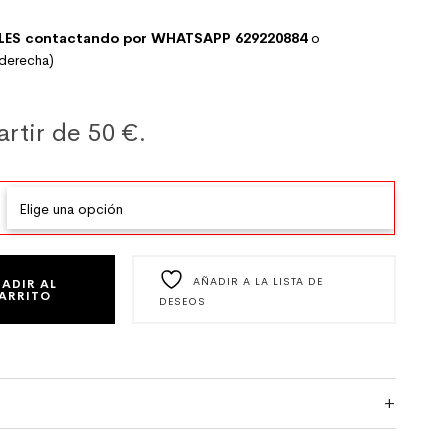
LES
contactando por WHATSAPP 629220884
o
 derecha)
artir de 50 €.
RO CON FLORES Y OTROS ESTAMPADOS CANTIDAD
AÑADIR A LA LISTA DE
ADIR AL
ARRITO
DESEOS