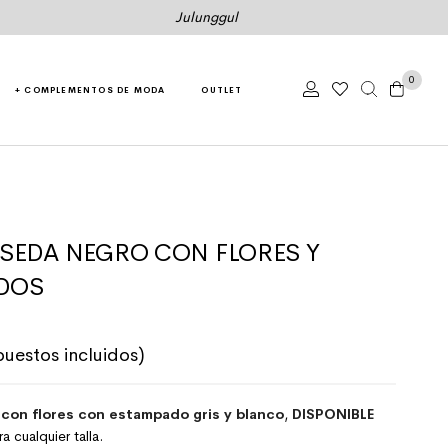
Julunggul
0
+ COMPLEMENTOS DE MODA
OUTLET
 SEDA NEGRO CON FLORES Y
DOS
riginal era: 44,50€.
recio actual es: 39,50€.
puestos incluidos)
con flores con estampado gris y blanco
,
DISPONIBLE
ra cualquier talla.