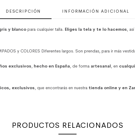
DESCRIPCIÓN
INFORMACIÓN ADICIONAL
gris y blanco
para cualquier talla.
Eliges la tela y te lo hacemos
, as
COLORES Diferentes largos. Son prendas, para ir más vestida o sp
ños exclusivos
,
hecho en España
, de forma
artesanal
, en
cualqui
nicos, exclusivos
, que encontrarás en nuestra
tienda online y en Za
PRODUCTOS RELACIONADOS