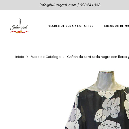
info@julunggul.com
|
623941068
FULARES DE SEDA Y ECHARPES
KIMONOS DE M
Inicio
Fuera de Catalogo
Caftán de semi seda negro con flores 