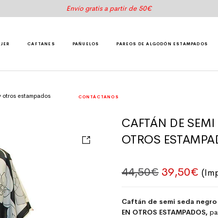
Envío gratis a partir de 50€
UJER
CAFTANES
PAÑUELOS
PAREOS DE ALGODÓN ESTAMPADOS
y otros estampados
CONTÁCTANOS
CAFTÁN DE SEMI
OTROS ESTAMPA
El precio o
El p
44,50
€
39,50
€
(Im
Caftán de semi seda negro 
EN OTROS ESTAMPADOS
,
pa