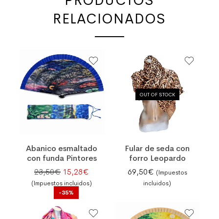
PRODUCTOS
RELACIONADOS
OUT OF STOCK
Abanico esmaltado
Fular de seda con
con funda Pintores
forro Leopardo
El precio original era: 23,50€.
El precio actual es: 15,28€.
23,50
€
15,28
€
69,50
€
(Impuestos
(Impuestos incluidos)
incluidos)
-35%