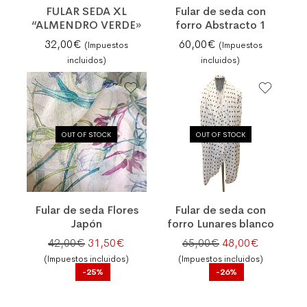
FULAR SEDA XL
Fular de seda con
“ALMENDRO VERDE»
forro Abstracto 1
32,00
€
60,00
€
(Impuestos
(Impuestos
incluidos)
incluidos)
OUT OF STOCK
OUT OF STOCK
Fular de seda Flores
Fular de seda con
Japón
forro Lunares blanco
El precio original era: 42,00€.
El precio actual es: 31,50€.
El precio original
El precio 
42,00
€
31,50
€
65,00
€
48,00
€
(Impuestos incluidos)
(Impuestos incluidos)
-25%
-26%