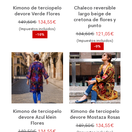
Kimono de terciopelo
Chaleco reversible
devore Verde Flores
largo beige de
cretona de flores y
El precio original era: 149,50€.
El precio actual es: 134,55€.
149,50
€
134,55
€
punto
(Impuestos incluidos)
El precio original
El preci
134,50
€
121,05
€
-10%
(Impuestos incluidos)
-0%
Kimono de terciopelo
Kimono de terciopelo
devore Azul klein
devore Mostaza Rosas
Flores
El precio original
El preci
149,50
€
134,55
€
El precio original era: 149,50€.
El precio actual es: 134,55€.
149,50
€
134,55
€