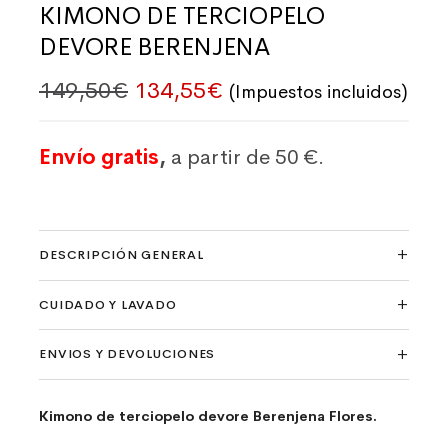
KIMONO DE TERCIOPELO
DEVORE BERENJENA
El precio original era: 149,50€
El precio actual es: 1
149,50
€
134,55
€
(Impuestos incluidos)
Envío gratis
,
a partir de 50 €.
DESCRIPCIÓN GENERAL
CUIDADO Y LAVADO
ENVIOS Y DEVOLUCIONES
Kimono de terciopelo devore Berenjena Flores.