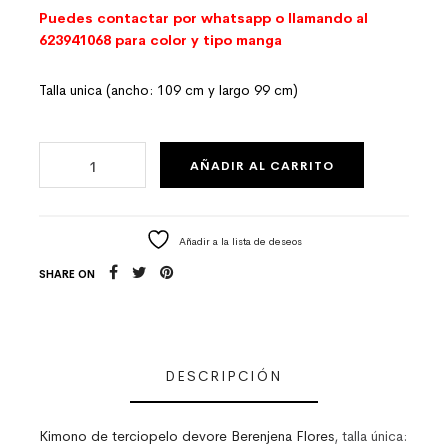
Puedes contactar por whatsapp o llamando al
623941068 para color y tipo manga
Talla unica (ancho: 109 cm y largo 99 cm)
KIMONO DE TERCIOPELO DEVORE BERENJENA CANTIDAD
AÑADIR AL CARRITO
Añadir a la lista de deseos
SHARE ON
DESCRIPCIÓN
Kimono de terciopelo devore Berenjena Flores
, talla única: