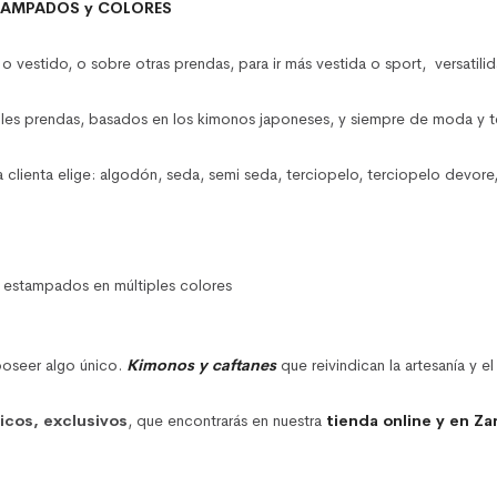
TAMPADOS y COLORES
 o vestido, o sobre otras prendas, para ir más vestida o sport, versatilid
ples prendas, basados en los kimonos japoneses, y siempre de moda y t
clienta elige: algodón, seda, semi seda, terciopelo, terciopelo devore
on estampados en múltiples colores
poseer algo único.
Kimonos y caftanes
que reivindican la artesanía y e
nicos, exclusivos
, que encontrarás en nuestra
tienda online y en Za