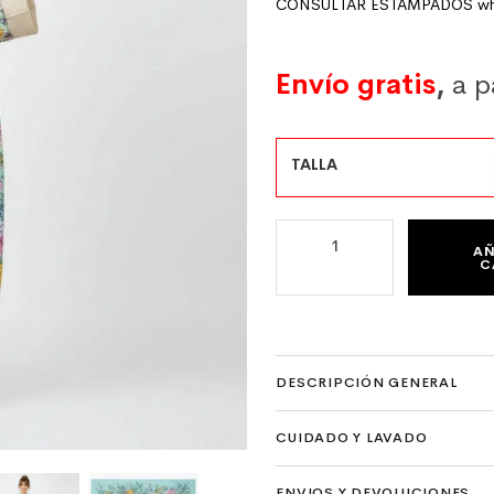
CONSULTAR ESTAMPADOS wha
Envío gratis
,
a p
TALLA
KIMONO DE SEMISEDA LARG
AÑ
C
DESCRIPCIÓN GENERAL
CUIDADO Y LAVADO
ENVIOS Y DEVOLUCIONES