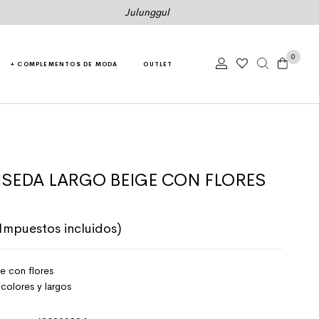
Julunggul
0
+ COMPLEMENTOS DE MODA
OUTLET
SEDA LARGO BEIGE CON FLORES
original era: 119,50€.
l precio actual es: 107,55€.
(Impuestos incluidos)
e con flores
olores y largos