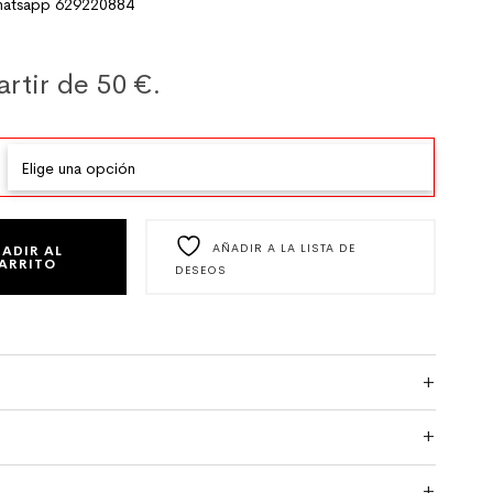
tsapp 629220884
artir de 50 €.
O BEIGE CON FLORES CANTIDAD
AÑADIR A LA LISTA DE
ADIR AL
ARRITO
DESEOS