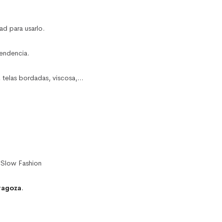
ad para usarlo.
endencia.
, telas bordadas, viscosa,…
l Slow Fashion
ragoza
.