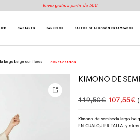
Envío gratis a partir de 50€
UJER
CAFTANES
PAÑUELOS
PAREOS DE ALGODÓN ESTAMPADOS
a largo beige con flores
CONTÁCTANOS
KIMONO DE SEMI
El precio 
E
119,50
€
107,55
€
Kimono de semiseda largo beig
EN CUALQUIER TALLA .y otros c