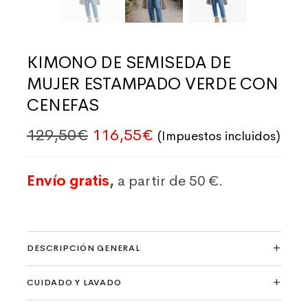
KIMONO DE SEMISEDA DE
MUJER ESTAMPADO VERDE CON
CENEFAS
El precio original era: 129,50€
El precio actual es: 1
129,50
€
116,55
€
(Impuestos incluidos)
Envío gratis
,
a partir de 50 €.
DESCRIPCIÓN GENERAL
CUIDADO Y LAVADO