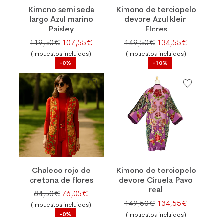
Kimono semi seda
Kimono de terciopelo
largo Azul marino
devore Azul klein
Paisley
Flores
El precio original era: 119,50€.
El precio actual es: 107,55€.
El precio original
El preci
119,50
€
107,55
€
149,50
€
134,55
€
(Impuestos incluidos)
(Impuestos incluidos)
-0%
-10%
Chaleco rojo de
Kimono de terciopelo
cretona de flores
devore Ciruela Pavo
real
El precio original era: 84,50€.
El precio actual es: 76,05€.
84,50
€
76,05
€
El precio original
El preci
149,50
€
134,55
€
(Impuestos incluidos)
-0%
(Impuestos incluidos)