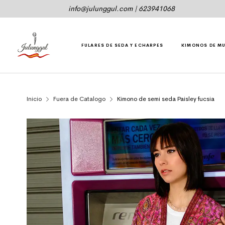
info@julunggul.com
|
623941068
FULARES DE SEDA Y ECHARPES
KIMONOS DE M
Inicio
Fuera de Catalogo
Kimono de semi seda Paisley fucsia