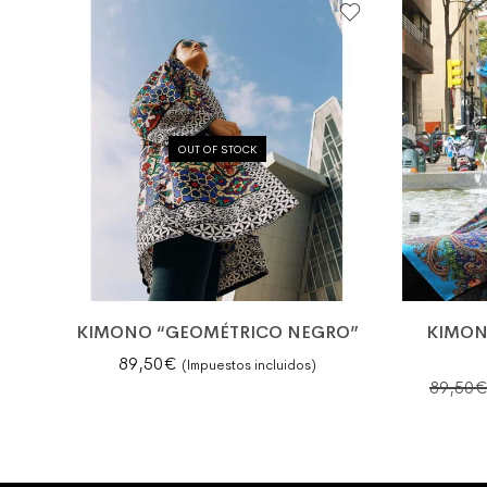
OUT OF STOCK
KIMONO “GEOMÉTRICO NEGRO”
KIMON
89,50
€
(Impuestos incluidos)
89,50