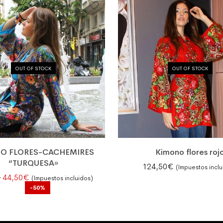
OUT OF STOCK
OUT OF STOCK
O FLORES-CACHEMIRES
Kimono flores roj
“TURQUESA»
124,50
€
(Impuestos inclu
El precio original era: 89,50€.
El precio actual es: 44,50€.
€
44,50
€
(Impuestos incluidos)
-50%