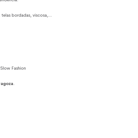
, telas bordadas, viscosa,…
l Slow Fashion
ragoza
.