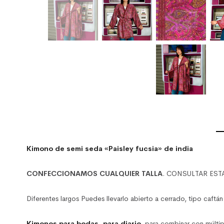
Kimono de semi seda «Paisley fucsia» de india
CONFECCIONAMOS CUALQUIER TALLA
. CONSULTAR ES
Diferentes largos Puedes llevarlo abierto a cerrado, tipo caftán
Kimonos para bodas, para diario
, para combinar con múlti