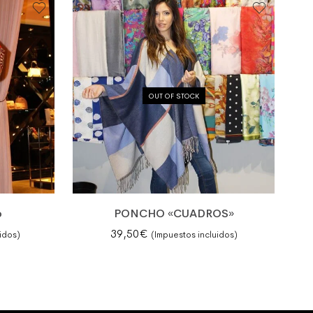
OUT OF STOCK
o
PONCHO «CUADROS»
39,50
€
idos)
(Impuestos incluidos)