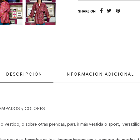
SHARE ON
DESCRIPCIÓN
INFORMACIÓN ADICIONAL
TAMPADOS y COLORES
 o vestido, o sobre otras prendas, para ir más vestida o sport, versatilid
ples prendas, basados en los kimonos japoneses, y siempre de moda y t