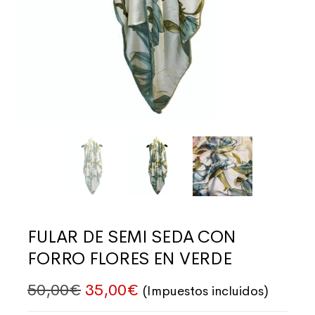
FULAR DE SEMI SEDA CON
FORRO FLORES EN VERDE
El precio original era: 50,00€.
El precio actual es: 35,
50,00
€
35,00
€
(Impuestos incluidos)