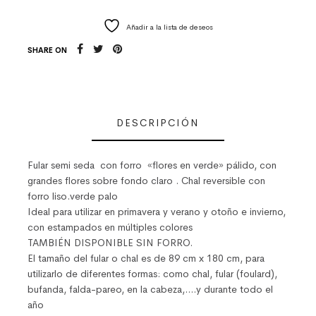
Añadir a la lista de deseos
SHARE ON
DESCRIPCIÓN
Fular semi seda con forro «flores en verde» pálido, con
grandes flores sobre fondo claro . Chal reversible con
forro liso.verde palo
Ideal para utilizar en primavera y verano y otoño e invierno,
con estampados en múltiples colores
TAMBIÉN DISPONIBLE SIN FORRO.
El tamaño del fular o chal es de 89 cm x 180 cm, para
utilizarlo de diferentes formas: como chal, fular (foulard),
bufanda, falda-pareo, en la cabeza,….y durante todo el
año