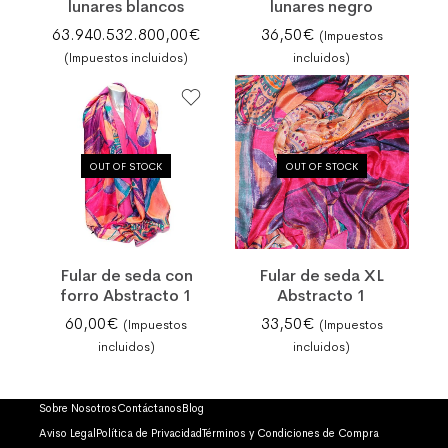
lunares blancos
lunares negro
63.940.532.800,00
€
36,50
€
(Impuestos
(Impuestos incluidos)
incluidos)
OUT OF STOCK
OUT OF STOCK
Fular de seda con
Fular de seda XL
forro Abstracto 1
Abstracto 1
60,00
€
33,50
€
(Impuestos
(Impuestos
incluidos)
incluidos)
Sobre Nosotros
Contáctanos
Blog
Aviso Legal
Política de Privacidad
Términos y Condiciones de Compra