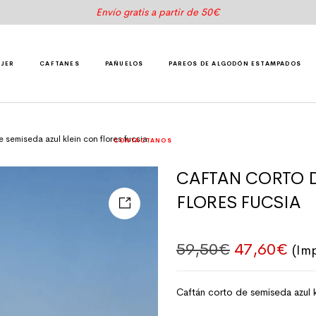
Envío gratis a partir de 50€
UJER
CAFTANES
PAÑUELOS
PAREOS DE ALGODÓN ESTAMPADOS
 semiseda azul klein con flores fucsia
CONTÁCTANOS
CAFTAN CORTO D
FLORES FUCSIA
El precio o
El p
59,50
€
47,60
€
(Im
Caftán corto de semiseda azul k