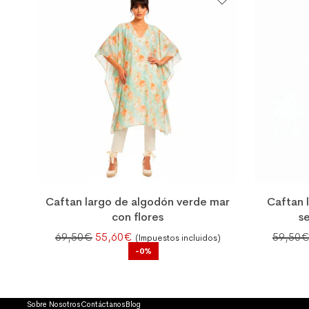
Caftan largo de algodón verde mar
Caftan 
con flores
s
El precio original era: 69,50€.
El precio actual es: 55,60€.
69,50
€
55,60
€
59,50
(Impuestos incluidos)
-0%
Sobre Nosotros
Contáctanos
Blog