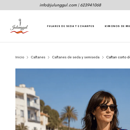
info@julunggul.com
|
623941068
FULARES DE SEDA Y ECHARPES
KIMONOS DE M
Inicio
Caftanes
Caftanes de seda y semiseda
Caftan corto de