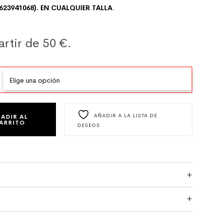
23941068). EN CUALQUIER TALLA
.
artir de 50 €.
 AZUL KLEIN CON FLORES FUCSIA CANTIDAD
AÑADIR A LA LISTA DE
ADIR AL
ARRITO
DESEOS