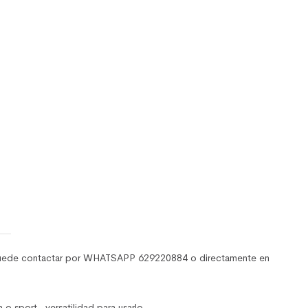
puede contactar por WHATSAPP 629220884 o directamente en
ort, versatilidad para usarlo.