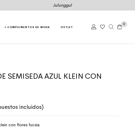
Julunggul
0
+ COMPLEMENTOS DE MODA
OUTLET
E SEMISEDA AZUL KLEIN CON
riginal era: 59,50€.
recio actual es: 47,60€.
puestos incluidos)
lein con flores fucsia