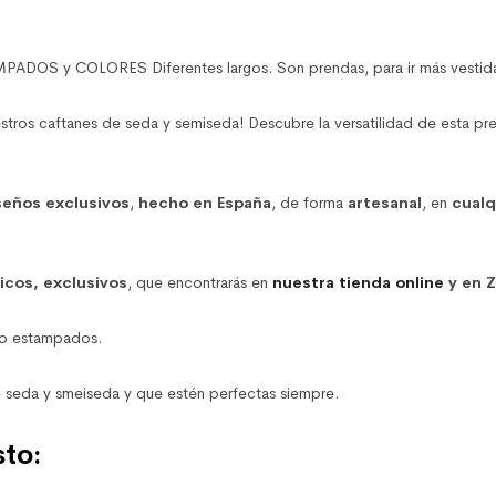
COLORES Diferentes largos. Son prendas, para ir más vestida o sp
stros caftanes de seda y semiseda! Descubre la versatilidad de esta pren
seños exclusivos
,
hecho en España
, de forma
artesanal
, en
cualq
nicos, exclusivos
, que encontrarás en
nuestra tienda online
y en Z
tro estampados.
 seda y smeiseda y que estén perfectas siempre.
sto: