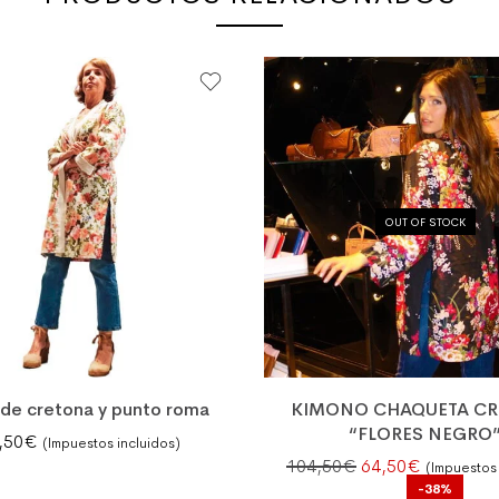
OUT OF STOCK
 de cretona y punto roma
KIMONO CHAQUETA C
“FLORES NEGRO
,50
€
(Impuestos incluidos)
El precio original
El precio 
104,50
€
64,50
€
(Impuestos 
-38%