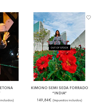
OUT OF STOCK
RETONA
KIMONO SEMI SEDA FORRADO
”
“INDIA”
 era: 104,50€.
actual es: 64,50€.
149,84
€
incluidos)
(Impuestos incluidos)