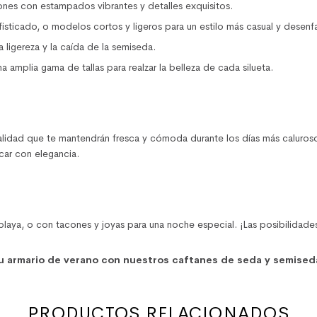
ones con estampados vibrantes y detalles exquisitos.
ofisticado, o modelos cortos y ligeros para un estilo más casual y desen
a ligereza y la caída de la semiseda.
a amplia gama de tallas para realzar la belleza de cada silueta.
lidad que te mantendrán fresca y cómoda durante los días más caluroso
car con elegancia.
aya, o con tacones y joyas para una noche especial. ¡Las posibilidades 
tu armario de verano con nuestros caftanes de seda y semised
PRODUCTOS RELACIONADOS