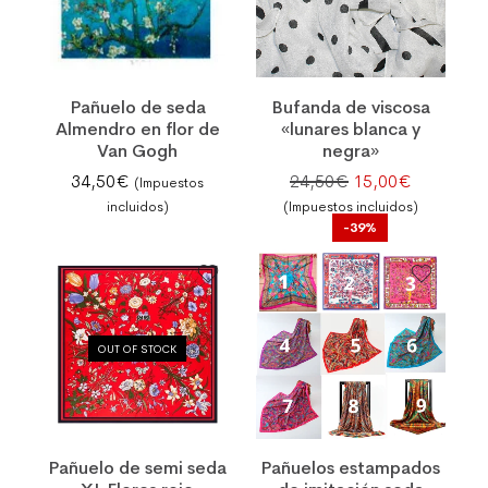
Pañuelo de seda
Bufanda de viscosa
Almendro en flor de
«lunares blanca y
Van Gogh
negra»
El precio original
El precio 
34,50
€
24,50
€
15,00
€
(Impuestos
incluidos)
(Impuestos incluidos)
-39%
OUT OF STOCK
Pañuelo de semi seda
Pañuelos estampados