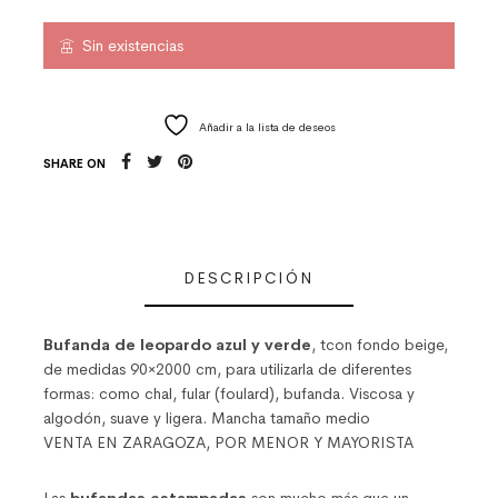
Sin existencias
Añadir a la lista de deseos
SHARE ON
DESCRIPCIÓN
Bufanda de leopardo azul y verde
, tcon fondo beige,
de medidas 90×2000 cm, para utilizarla de diferentes
formas: como chal, fular (foulard), bufanda. Viscosa y
algodón, suave y ligera. Mancha tamaño medio
VENTA EN ZARAGOZA, POR MENOR Y MAYORISTA
Las
bufandas estampadas
son mucho más que un