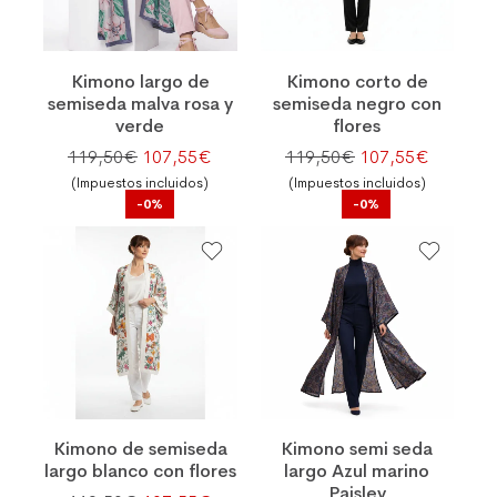
Kimono largo de
Kimono corto de
semiseda malva rosa y
semiseda negro con
verde
flores
El precio original era: 119,50€.
El precio actual es: 107,55€.
El precio original
El preci
119,50
€
107,55
€
119,50
€
107,55
€
(Impuestos incluidos)
(Impuestos incluidos)
-0%
-0%
Kimono de semiseda
Kimono semi seda
largo blanco con flores
largo Azul marino
Paisley