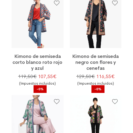
Kimono de semiseda
Kimono de semiseda
corto blanco roto rojo
negro con flores y
y azul
cenefas
El precio original era: 119,50€.
El precio actual es: 107,55€.
El precio original
El preci
119,50
€
107,55
€
129,50
€
116,55
€
(Impuestos incluidos)
(Impuestos incluidos)
-0%
-0%