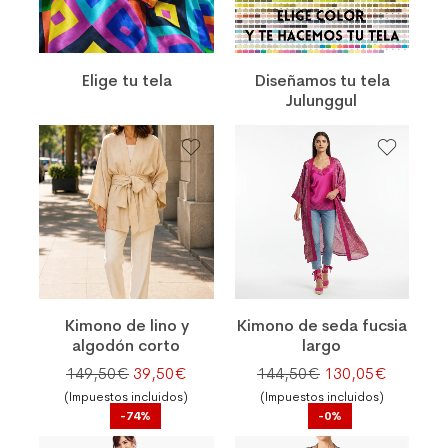
Elige tu tela
Diseñamos tu tela
Julunggul
Kimono de lino y
Kimono de seda fucsia
algodón corto
largo
El precio original era: 149,50€.
El precio actual es: 39,50€.
El precio original
El preci
149,50
€
39,50
€
144,50
€
130,05
€
(Impuestos incluidos)
(Impuestos incluidos)
-74%
-0%