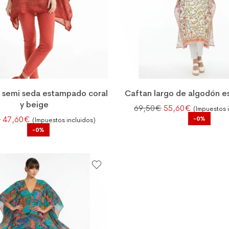
 semi seda estampado coral
Caftan largo de algodón 
y beige
El precio original
El precio 
69,50
€
55,60
€
(Impuestos 
El precio original era: 59,50€.
El precio actual es: 47,60€.
€
47,60
€
-0%
(Impuestos incluidos)
-0%