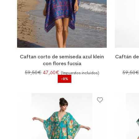
Caftan corto de semiseda azul klein
Caftán de
con flores fucsia
El precio original era: 59,50€.
El precio actual es: 47,60€.
59,50
€
47,60
€
59,50
(Impuestos incluidos)
-0%