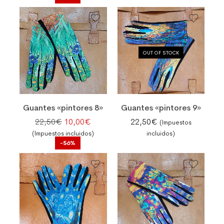
OUT OF STOCK
Guantes «pintores 8»
Guantes «pintores 9»
El precio original era: 22,50€.
El precio actual es: 10,00€.
22,50
€
10,00
€
22,50
€
(Impuestos
(Impuestos incluidos)
incluidos)
-56%