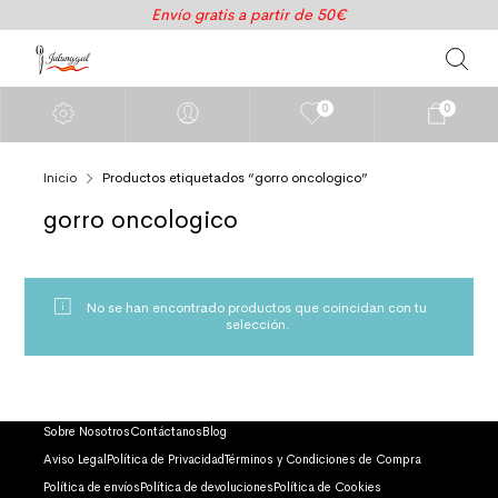
Envío gratis a partir de 50€
0
0
Inicio
Productos etiquetados “gorro oncologico”
gorro oncologico
No se han encontrado productos que coincidan con tu
selección.
Sobre Nosotros
Contáctanos
Blog
Aviso Legal
Política de Privacidad
Términos y Condiciones de Compra
Política de envíos
Política de devoluciones
Política de Cookies