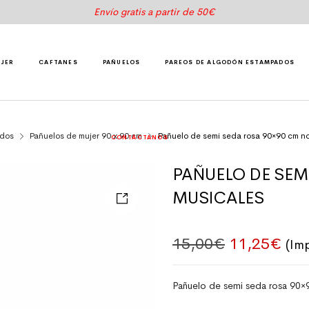
Envío gratis a partir de 50€
UJER
CAFTANES
PAÑUELOS
PAREOS DE ALGODÓN ESTAMPADOS
ados
Pañuelos de mujer 90 x 90 cm
Pañuelo de semi seda rosa 90×90 cm no
CONTÁCTANOS
PAÑUELO DE SEM
MUSICALES
El precio o
El p
15,00
€
11,25
€
(Im
Pañuelo de semi seda rosa 90×