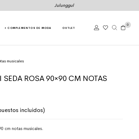
Julunggul
0
+ COMPLEMENTOS DE MODA
OUTLET
tas musicales
I SEDA ROSA 90×90 CM NOTAS
riginal era: 15,00€.
recio actual es: 11,25€.
puestos incluidos)
90 cm notas musicales.