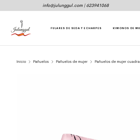
info@julunggul.com
|
623941068
FULARES DE SEDA Y ECHARPES
KIMONOS DE M
Inicio
Pañuelos
Pañuelos de mujer
Pañuelos de mujer cuadr