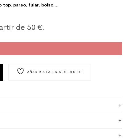
mo
top, pareo, fular, bolso.
…
artir de 50 €.
 CM NOTAS MUSICALES CANTIDAD
AÑADIR A LA LISTA DE DESEOS