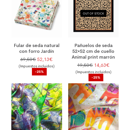
OUT OF STOCK
Fular de seda natural
Pañuelos de seda
con forro Jardín
52×52 cm de cuello
Animal print marrón
El precio original era: 69,50€.
El precio actual es: 52,13€.
69,50
€
52,13
€
El precio original
El precio 
19,50
€
14,63
€
(Impuestos incluidos)
-25%
(Impuestos incluidos)
-25%