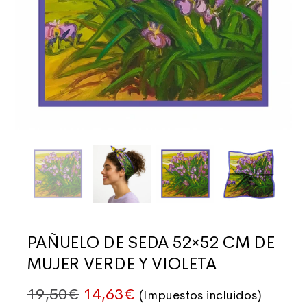
PAÑUELO DE SEDA 52×52 CM DE
MUJER VERDE Y VIOLETA
El precio original era: 19,50€.
El precio actual es: 14,
19,50
€
14,63
€
(Impuestos incluidos)