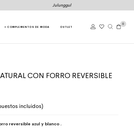
Julunggul
0
+ COMPLEMENTOS DE MODA
OUTLET
NATURAL CON FORRO REVERSIBLE
riginal era: 69,50€.
recio actual es: 55,60€.
puestos incluidos)
rro reversible azul y blanco .