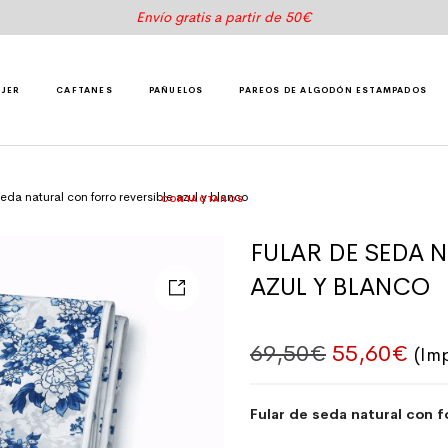
Envío gratis a partir de 50€
UJER
CAFTANES
PAÑUELOS
PAREOS DE ALGODÓN ESTAMPADOS
eda natural con forro reversible azul y blanco
CONTÁCTANOS
FULAR DE SEDA 
AZUL Y BLANCO
El precio o
El p
69,50
€
55,60
€
(Im
Fular de seda natural con fo