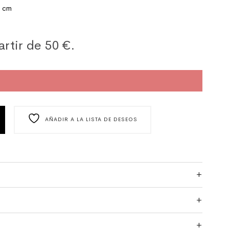
0 cm
artir de 50 €.
REVERSIBLE AZUL Y BLANCO CANTIDAD
AÑADIR A LA LISTA DE DESEOS