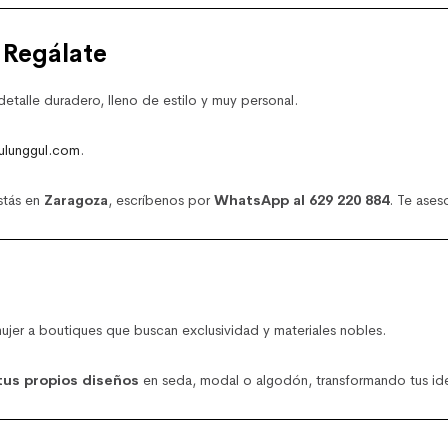
 Regálate
talle duradero, lleno de estilo y muy personal.
ulunggul.com
.
estás en
Zaragoza
, escríbenos por
WhatsApp al 629 220 884
. Te ase
ujer a boutiques que buscan exclusividad y materiales nobles.
us propios diseños
en seda, modal o algodón, transformando tus idea