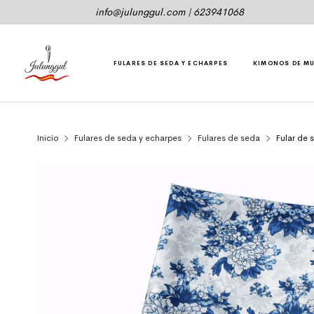
info@julunggul.com
|
623941068
FULARES DE SEDA Y ECHARPES
KIMONOS DE M
Inicio
Fulares de seda y echarpes
Fulares de seda
Fular de s