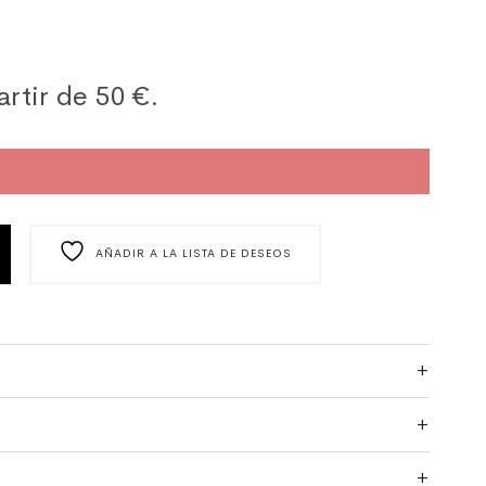
artir de 50 €.
E Y GUANTES PINTORES 10 CANTIDAD
AÑADIR A LA LISTA DE DESEOS