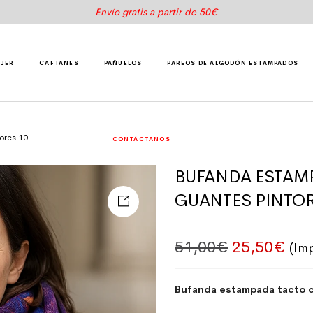
Envío gratis a partir de 50€
UJER
CAFTANES
PAÑUELOS
PAREOS DE ALGODÓN ESTAMPADOS
ores 10
CONTÁCTANOS
BUFANDA ESTAM
GUANTES PINTOR
El precio o
El p
51,00
€
25,50
€
(Im
Bufanda estampada tacto c