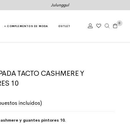
Julunggul
0
+ COMPLEMENTOS DE MODA
OUTLET
PADA TACTO CASHMERE Y
ES 10
riginal era: 51,00€.
recio actual es: 25,50€.
puestos incluidos)
ashmere y guantes pintores 10.